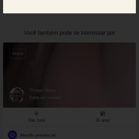
confiável.
Você também pode se interessar por
Online
Thiago Vieira
Entre em contato!
São José
26 anos
Atendo presencial