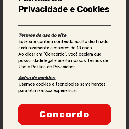
Denunciar anúncio
Privacidade e Cookies
Aviso Importante:
Termos de uso do site
Se você identificar golpes, conteúdos ilegais ou abusivos,
Este site contém conteúdo adulto destinado
ou quiser reportar violações de direitos autorais, uso
exclusivamente a maiores de 18 anos.
indevido de imagens ou dados pessoais (como telefone,
Ao clicar em "Concordo", você declara que
e-mail, nomes, endereços, etc.), envie um e-mail para:
possui idade legal e aceita nossos Termos de
contato@acompanhantesvirtual.com.br
.
Uso e Política de Privacidade.
Por favor, inclua prints e informações adicionais para que
Aviso de cookies
possamos analisar a situação de forma mais eficaz.
Usamos cookies e tecnologias semelhantes
para otimizar sua experiência.
Anunciantes que acumularem várias denúncias podem
ter sua credibilidade comprometida, podendo ser
proibidos de manter ou criar novos anúncios no site.
Concordo
Nossa prioridade é a segurança e a confiança dos
nossos usuários, e adotaremos todas as medidas
necessárias para manter um ambiente seguro e