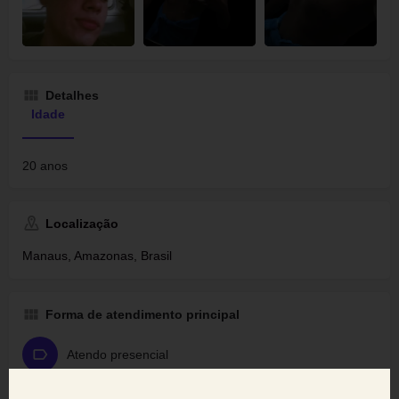
Detalhes
Idade
20 anos
Localização
Manaus, Amazonas, Brasil
Forma de atendimento principal
Atendo presencial