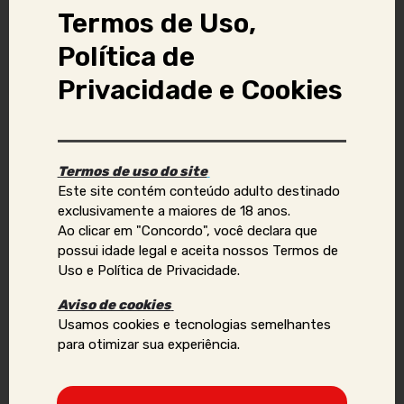
Termos de Uso,
Tags
Política de
Atende Presencial
Privacidade e Cookies
Denunciar anúncio
Termos de uso do site
Este site contém conteúdo adulto destinado
Aviso Importante:
exclusivamente a maiores de 18 anos.
Ao clicar em "Concordo", você declara que
Se você identificar golpes, conteúdos ilegais ou abusivos,
possui idade legal e aceita nossos Termos de
ou quiser reportar violações de direitos autorais, uso
Uso e Política de Privacidade.
indevido de imagens ou dados pessoais (como telefone,
e-mail, nomes, endereços, etc.), envie um e-mail para:
Aviso de cookies
contato@acompanhantesvirtual.com.br
.
Usamos cookies e tecnologias semelhantes
para otimizar sua experiência.
Por favor, inclua prints e informações adicionais para que
possamos analisar a situação de forma mais eficaz.