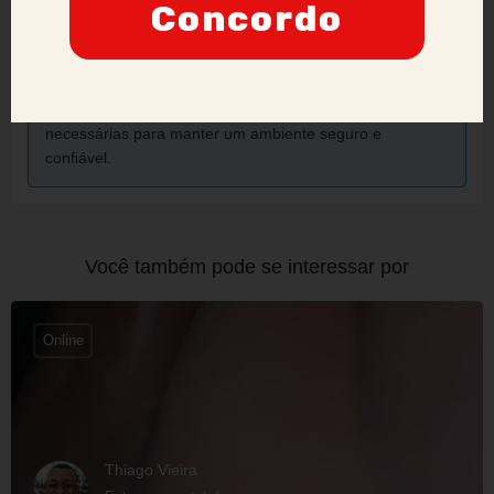
Concordo
Anunciantes que acumularem várias denúncias podem
ter sua credibilidade comprometida, podendo ser
proibidos de manter ou criar novos anúncios no site.
Nossa prioridade é a segurança e a confiança dos
nossos usuários, e adotaremos todas as medidas
necessárias para manter um ambiente seguro e
confiável.
Você também pode se interessar por
Online
Thiago Vieira