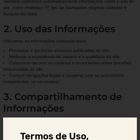
Também coletamos automaticamente informações sobre o uso do
site, como endereço IP, tipo de navegador, páginas visitadas e
duração da visita.
Uso das Informações
Utilizamos as informações coletadas para:
Processar e gerenciar anúncios publicados no site;
Melhorar a experiência do usuário e a qualidade do site;
Comunicar-se com os usuários e anunciantes sobre questões
relacionadas ao site;
Cumprir obrigações legais e cooperar com as autoridades
competentes, se necessário.
Compartilhamento de
Informações
Não compartilhamos suas informações pessoais com terceiros,
exceto:
Termos de Uso,
Para cumprir obrigações legais ou responder a solicitações de