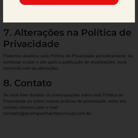
O AcompanhantesVirtual pode conter links para outros sites. Não
nos responsabilizamos pelas práticas de privacidade ou pelo
conteúdo desses sites.
Alterações na Política de
Privacidade
Podemos atualizar esta Política de Privacidade periodicamente. Ao
continuar a usar o site após a publicação de atualizações, você
concorda com as alterações.
Contato
Se você tiver dúvidas ou preocupações sobre esta Política de
Privacidade ou sobre nossas práticas de privacidade, entre em
contato conosco pelo e-mail
contato@acompanhantesvirtual.com.br
.