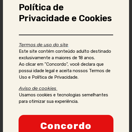
autoridades competentes;
Política de
Para proteger os direitos, a propriedade ou a segurança do
AcompanhantesVirtual e de seus usuários e anunciantes.
Privacidade e Cookies
Segurança das
Informações
Termos de uso do site
Adotamos medidas de segurança adequadas para proteger suas
Este site contém conteúdo adulto destinado
informações pessoais contra acesso, uso ou divulgação não
exclusivamente a maiores de 18 anos.
autorizada. No entanto, nenhum sistema de segurança é infalível,
Ao clicar em "Concordo", você declara que
e não podemos garantir a segurança absoluta das informações.
possui idade legal e aceita nossos Termos de
Uso e Política de Privacidade.
Cookies
Aviso de cookies
Podemos utilizar cookies para melhorar a experiência do usuário e
Usamos cookies e tecnologias semelhantes
para fins de análise e publicidade. Você pode configurar seu
para otimizar sua experiência.
navegador para recusar cookies, mas isso pode afetar a
funcionalidade do site.
Links para Outros Sites
Concordo