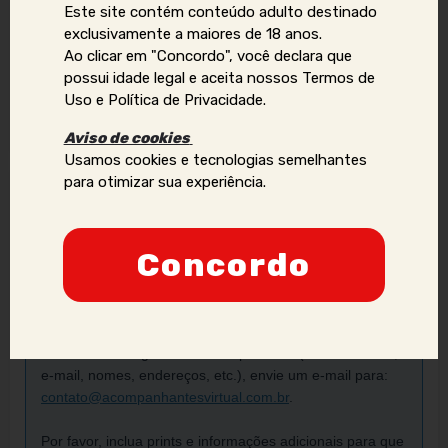
Este site contém conteúdo adulto destinado
Tags
exclusivamente a maiores de 18 anos.
Ao clicar em "Concordo", você declara que
Atende Presencial
Sexo Virtual
possui idade legal e aceita nossos Termos de
Uso e Política de Privacidade.
Vídeo chamada
Aviso de cookies
Usamos cookies e tecnologias semelhantes
para otimizar sua experiência.
Denunciar anúncio
Concordo
Aviso Importante:
Se você identificar golpes, conteúdos ilegais ou abusivos,
ou quiser reportar violações de direitos autorais, uso
indevido de imagens ou dados pessoais (como telefone,
e-mail, nomes, endereços, etc.), envie um e-mail para:
contato@acompanhantesvirtual.com.br
.
Por favor, inclua prints e informações adicionais para que