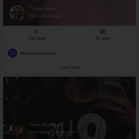
Thiago Vieira
Entre em contato!
São José
26 anos
Atendo presencial
Com Local
Pedro Rodrigues
Vem relaxar comigo amor