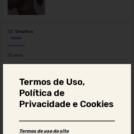
Detalhes
Idade
22 anos
Localização
Termos de Uso,
Recife, Pernambuco, Brasil
Política de
Privacidade e Cookies
Forma de atendimento principal
Atendo presencial
Termos de uso do site