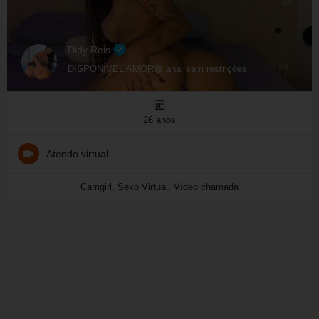
Didy Reis
DISPONÍVEL AMOR🟢 anal sem restrições
26 anos
Atendo virtual
Camgirl, Sexo Virtual, Vídeo chamada