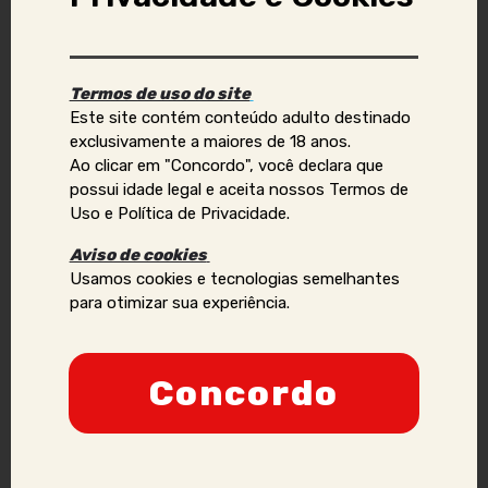
Aviso Importante:
Se você identificar golpes, conteúdos ilegais ou abusivos,
ou quiser reportar violações de direitos autorais, uso
Termos de uso do site
indevido de imagens ou dados pessoais (como telefone,
Este site contém conteúdo adulto destinado
e-mail, nomes, endereços, etc.), envie um e-mail para:
exclusivamente a maiores de 18 anos.
contato@acompanhantesvirtual.com.br
.
Ao clicar em "Concordo", você declara que
possui idade legal e aceita nossos Termos de
Por favor, inclua prints e informações adicionais para que
Uso e Política de Privacidade.
possamos analisar a situação de forma mais eficaz.
Aviso de cookies
Anunciantes que acumularem várias denúncias podem
Usamos cookies e tecnologias semelhantes
ter sua credibilidade comprometida, podendo ser
para otimizar sua experiência.
proibidos de manter ou criar novos anúncios no site.
Nossa prioridade é a segurança e a confiança dos
nossos usuários, e adotaremos todas as medidas
Concordo
necessárias para manter um ambiente seguro e
confiável.