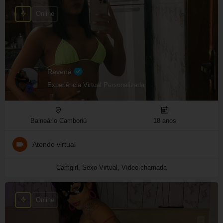
Online
Ravena
Experiência Virtual Personalizada
Balneário Camboriú
18 anos
Atendo virtual
Camgirl, Sexo Virtual, Vídeo chamada
Online