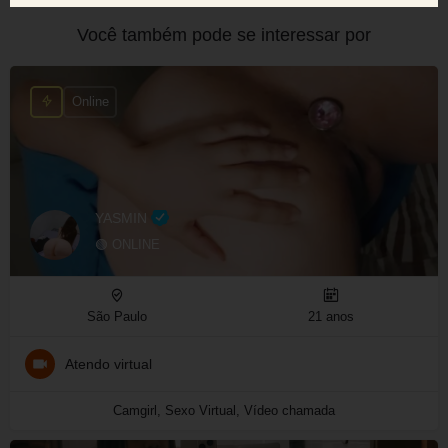
Você também pode se interessar por
Online
YASMIN
🟢 ONLINE
São Paulo
21 anos
Atendo virtual
Camgirl, Sexo Virtual, Vídeo chamada