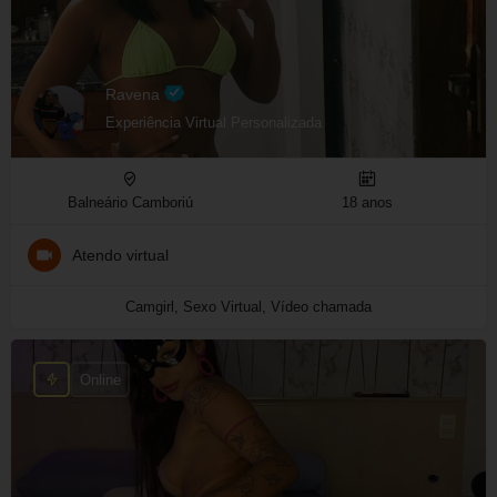
Ravena
Experiência Virtual Personalizada
Balneário Camboriú
18 anos
Atendo virtual
Camgirl, Sexo Virtual, Vídeo chamada
Online