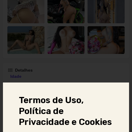
Detalhes
Idade
30 anos
Termos de Uso,
Política de
Localização
Privacidade e Cookies
São Paulo, São Paulo, Brasil