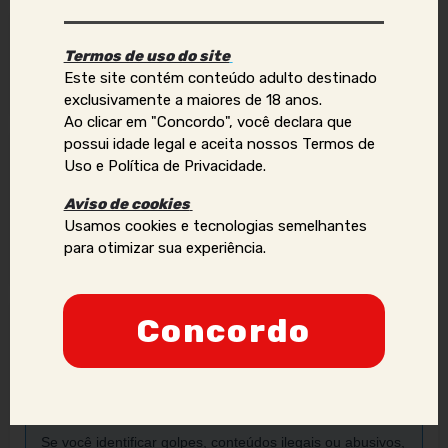
Forma de atendimento principal
Termos de uso do site
Este site contém conteúdo adulto destinado
Atendo virtual
exclusivamente a maiores de 18 anos.
Ao clicar em "Concordo", você declara que
possui idade legal e aceita nossos Termos de
Tags
Uso e Política de Privacidade.
Camgirl
Sexo Virtual
Aviso de cookies
Usamos cookies e tecnologias semelhantes
para otimizar sua experiência.
Vídeo chamada
Concordo
Denunciar anúncio
Aviso Importante:
Se você identificar golpes, conteúdos ilegais ou abusivos,