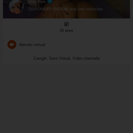
Didy Reis
DISPONÍVEL AMOR🟢 anal sem restrições
26 anos
Atendo virtual
Camgirl, Sexo Virtual, Vídeo chamada