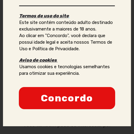
ou quiser reportar violações de direitos autorais, uso
indevido de imagens ou dados pessoais (como telefone,
Termos de uso do site
e-mail, nomes, endereços, etc.), envie um e-mail para:
Este site contém conteúdo adulto destinado
contato@acompanhantesvirtual.com.br
.
exclusivamente a maiores de 18 anos.
Ao clicar em "Concordo", você declara que
Por favor, inclua prints e informações adicionais para que
possui idade legal e aceita nossos Termos de
possamos analisar a situação de forma mais eficaz.
Uso e Política de Privacidade.
Anunciantes que acumularem várias denúncias podem
Aviso de cookies
ter sua credibilidade comprometida, podendo ser
Usamos cookies e tecnologias semelhantes
proibidos de manter ou criar novos anúncios no site.
para otimizar sua experiência.
Nossa prioridade é a segurança e a confiança dos
nossos usuários, e adotaremos todas as medidas
necessárias para manter um ambiente seguro e
Concordo
confiável.
Você também pode se interessar por