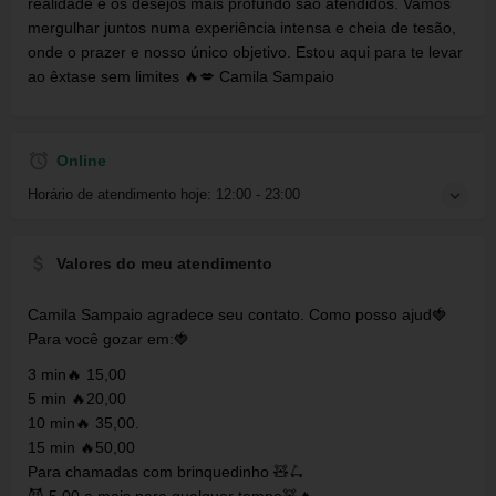
realidade e os desejos mais profundo são atendidos. Vamos
mergulhar juntos numa experiência intensa e cheia de tesão,
onde o prazer e nosso único objetivo. Estou aqui para te levar
ao êxtase sem limites 🔥💋 Camila Sampaio
Online
Horário de atendimento hoje:
12:00 - 23:00
Valores do meu atendimento
‎Camila Sampaio agradece seu contato. Como posso ajud🍓
Para você gozar em:🍓
3 min🔥 15,00
5 min 🔥20,00
10 min🔥 35,00.
15 min 🔥50,00
Para chamadas com brinquedinho 🧸🛴