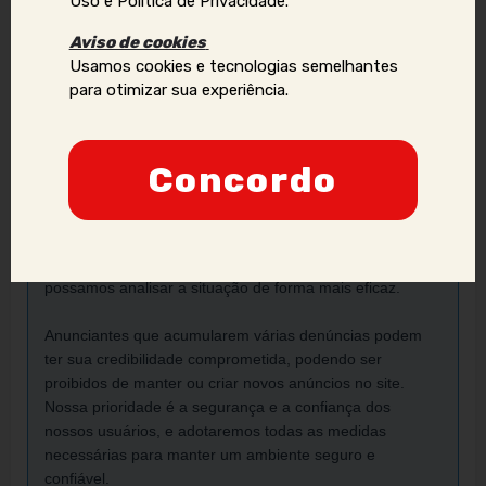
Uso e Política de Privacidade.
Aviso de cookies
Usamos cookies e tecnologias semelhantes
Aviso Importante:
para otimizar sua experiência.
Se você identificar golpes, conteúdos ilegais ou abusivos,
ou quiser reportar violações de direitos autorais, uso
Concordo
indevido de imagens ou dados pessoais (como telefone,
e-mail, nomes, endereços, etc.), envie um e-mail para:
contato@acompanhantesvirtual.com.br
.
Por favor, inclua prints e informações adicionais para que
possamos analisar a situação de forma mais eficaz.
Anunciantes que acumularem várias denúncias podem
ter sua credibilidade comprometida, podendo ser
proibidos de manter ou criar novos anúncios no site.
Nossa prioridade é a segurança e a confiança dos
nossos usuários, e adotaremos todas as medidas
necessárias para manter um ambiente seguro e
confiável.