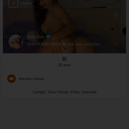
Online
Didy Reis
DISPONÍVEL AMOR🟢 anal sem restrições
26 anos
Atendo virtual
Camgirl, Sexo Virtual, Vídeo chamada