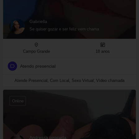
Gabriella
Se quiser gozar e ser feliz vem chama
Campo Grande
18 anos
Atendo presencial
Atende Presencial, Com Local, Sexo Virtual, Vídeo chamada
Online
Andressa pirocuda