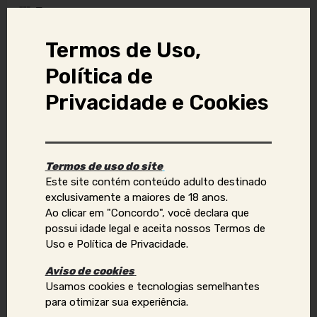
Tags
Atende Presencial
Camgirl
Termos de Uso,
Política de
Com Local
Sexo Virtual
Privacidade e Cookies
Vídeo chamada
Termos de uso do site
Denunciar anúncio
Este site contém conteúdo adulto destinado
exclusivamente a maiores de 18 anos.
Ao clicar em "Concordo", você declara que
Aviso Importante:
possui idade legal e aceita nossos Termos de
Uso e Política de Privacidade.
Se você identificar golpes, conteúdos ilegais ou abusivos,
ou quiser reportar violações de direitos autorais, uso
Aviso de cookies
indevido de imagens ou dados pessoais (como telefone,
Usamos cookies e tecnologias semelhantes
e-mail, nomes, endereços, etc.), envie um e-mail para:
para otimizar sua experiência.
contato@acompanhantesvirtual.com.br
.