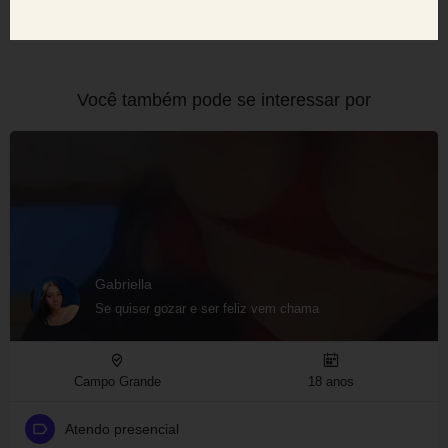
confiável.
Você também pode se interessar por
Gabriella
Se quiser gozar e ser feliz vem chama
Campo Grande
18 anos
Atendo presencial