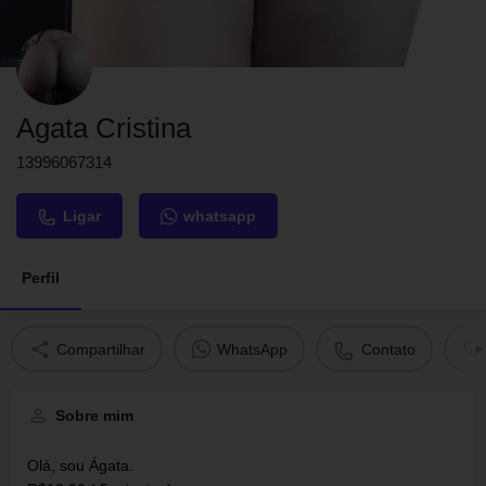
Agata Cristina
13996067314
Ligar
whatsapp
Perfil
Compartilhar
WhatsApp
Contato
Sobre mim
Olá, sou Ágata.