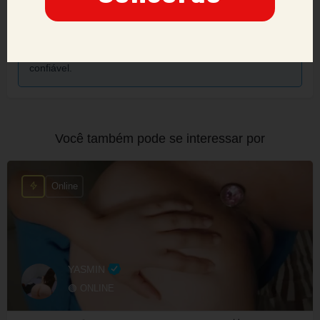
proibidos de manter ou criar novos anúncios no site.
Nossa prioridade é a segurança e a confiança dos
nossos usuários, e adotaremos todas as medidas
necessárias para manter um ambiente seguro e
confiável.
Você também pode se interessar por
Online
YASMIN
🟢 ONLINE