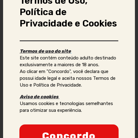
Termos de Uso,
Vídeo chamada
Política de
Privacidade e Cookies
Denunciar anúncio
Termos de uso do site
Aviso Importante:
Este site contém conteúdo adulto destinado
exclusivamente a maiores de 18 anos.
Se você identificar golpes, conteúdos ilegais ou abusivos,
Ao clicar em "Concordo", você declara que
ou quiser reportar violações de direitos autorais, uso
possui idade legal e aceita nossos Termos de
indevido de imagens ou dados pessoais (como telefone,
Uso e Política de Privacidade.
e-mail, nomes, endereços, etc.), envie um e-mail para:
contato@acompanhantesvirtual.com.br
.
Aviso de cookies
Usamos cookies e tecnologias semelhantes
Por favor, inclua prints e informações adicionais para que
para otimizar sua experiência.
possamos analisar a situação de forma mais eficaz.
Anunciantes que acumularem várias denúncias podem
Concordo
ter sua credibilidade comprometida, podendo ser