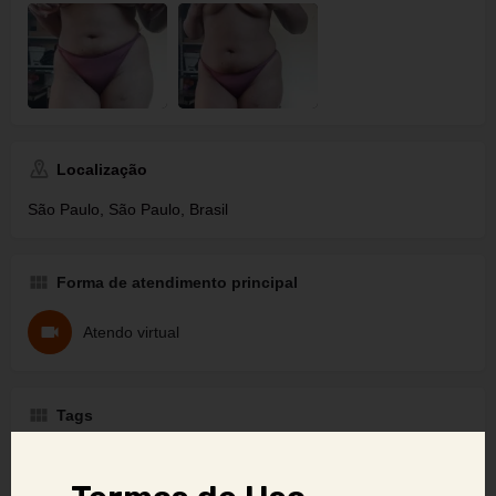
Localização
São Paulo, São Paulo, Brasil
Forma de atendimento principal
Atendo virtual
Tags
Camgirl
Sexo Virtual