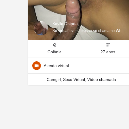
Kaylla Dotada
Só virtual tive interesse só chama no Wh
Goiânia
27 anos
Atendo virtual
Camgirl, Sexo Virtual, Vídeo chamada