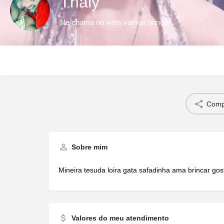
Thaly
Ne chama no wats vamos brincar
Compa
Sobre mim
Mineira tesuda loira gata safadinha ama brincar gost
Valores do meu atendimento