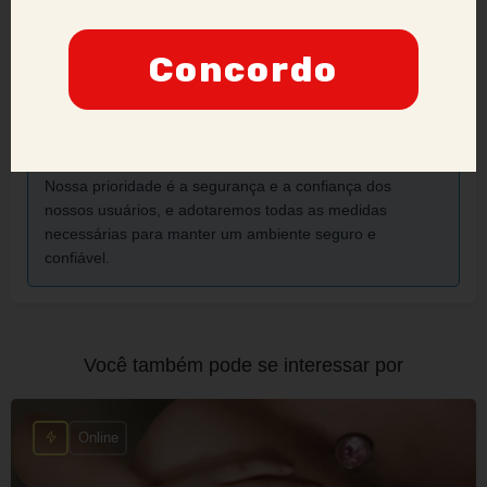
Por favor, inclua prints e informações adicionais para que
Concordo
possamos analisar a situação de forma mais eficaz.
Anunciantes que acumularem várias denúncias podem
ter sua credibilidade comprometida, podendo ser
proibidos de manter ou criar novos anúncios no site.
Nossa prioridade é a segurança e a confiança dos
nossos usuários, e adotaremos todas as medidas
necessárias para manter um ambiente seguro e
confiável.
Você também pode se interessar por
Online