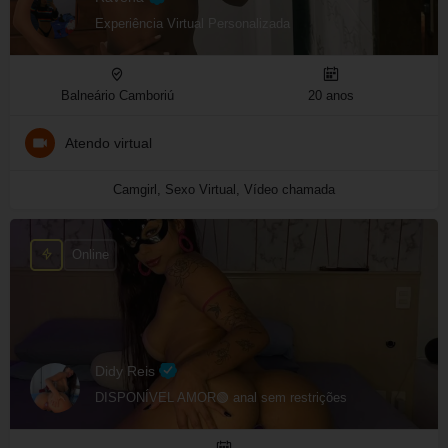
Experiência Virtual Personalizada
Balneário Camboriú
20 anos
Atendo virtual
Camgirl, Sexo Virtual, Vídeo chamada
Online
Didy Reis
DISPONÍVEL AMOR🟢 anal sem restrições