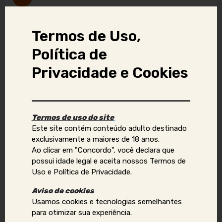
Termos de Uso,
Tags
Política de
Camgirl
Sexo Virtual
Privacidade e Cookies
Vídeo chamada
Termos de uso do site
Denunciar anúncio
Este site contém conteúdo adulto destinado
exclusivamente a maiores de 18 anos.
Ao clicar em "Concordo", você declara que
Aviso Importante:
possui idade legal e aceita nossos Termos de
Uso e Política de Privacidade.
Se você identificar golpes, conteúdos ilegais ou abusivos,
ou quiser reportar violações de direitos autorais, uso
Aviso de cookies
indevido de imagens ou dados pessoais (como telefone,
Usamos cookies e tecnologias semelhantes
e-mail, nomes, endereços, etc.), envie um e-mail para:
para otimizar sua experiência.
contato@acompanhantesvirtual.com.br
.