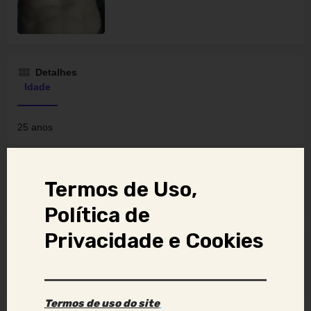
Detalhes
Idade
25 anos
Localização
Termos de Uso,
Curitiba, Paraná, Brasil
Política de
Privacidade e Cookies
Forma de atendimento principal
Atendo virtual
Termos de uso do site