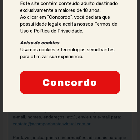
Este site contém conteúdo adulto destinado
Tags
exclusivamente a maiores de 18 anos.
Ao clicar em "Concordo", você declara que
Camgirl
Sexo Virtual
possui idade legal e aceita nossos Termos de
Uso e Política de Privacidade.
Vídeo chamada
Aviso de cookies
Usamos cookies e tecnologias semelhantes
para otimizar sua experiência.
Denunciar anúncio
Concordo
Aviso Importante:
Se você identificar golpes, conteúdos ilegais ou abusivos,
ou quiser reportar violações de direitos autorais, uso
indevido de imagens ou dados pessoais (como telefone,
e-mail, nomes, endereços, etc.), envie um e-mail para:
contato@acompanhantesvirtual.com.br
.
Por favor, inclua prints e informações adicionais para que