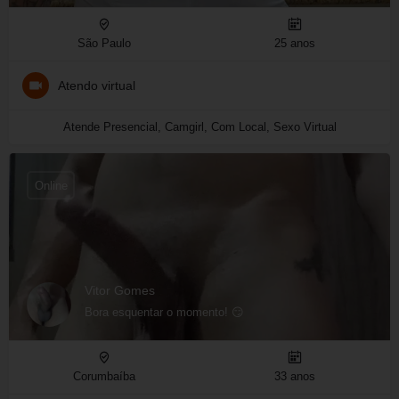
São Paulo
25 anos
Atendo virtual
Atende Presencial, Camgirl, Com Local, Sexo Virtual
Online
Vitor Gomes
Bora esquentar o momento! 😏
Corumbaíba
33 anos