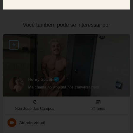
Você também pode se interessar por
Henry Spicer
Me chama no wpp pra nós conversarmos
São José dos Campos
24 anos
Atendo virtual