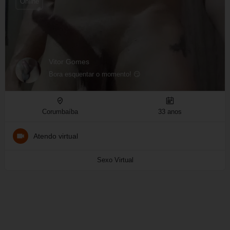
Online
Vitor Gomes
Bora esquentar o momento! 😏
Corumbaíba
33 anos
Atendo virtual
Sexo Virtual