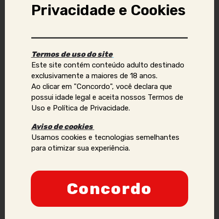
Privacidade e Cookies
Aviso Importante:
Se você identificar golpes, conteúdos ilegais ou abusivos,
Termos de uso do site
ou quiser reportar violações de direitos autorais, uso
Este site contém conteúdo adulto destinado
indevido de imagens ou dados pessoais (como telefone,
exclusivamente a maiores de 18 anos.
e-mail, nomes, endereços, etc.), envie um e-mail para:
Ao clicar em "Concordo", você declara que
contato@acompanhantesvirtual.com.br
.
possui idade legal e aceita nossos Termos de
Uso e Política de Privacidade.
Por favor, inclua prints e informações adicionais para que
possamos analisar a situação de forma mais eficaz.
Aviso de cookies
Usamos cookies e tecnologias semelhantes
Anunciantes que acumularem várias denúncias podem
para otimizar sua experiência.
ter sua credibilidade comprometida, podendo ser
proibidos de manter ou criar novos anúncios no site.
Nossa prioridade é a segurança e a confiança dos
Concordo
nossos usuários, e adotaremos todas as medidas
necessárias para manter um ambiente seguro e
confiável.