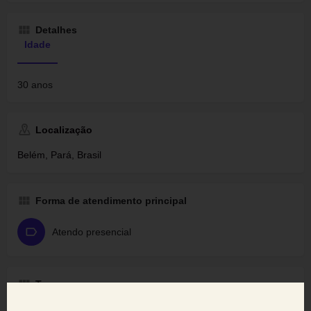
Detalhes
Idade
30 anos
Localização
Belém, Pará, Brasil
Forma de atendimento principal
Atendo presencial
Tags