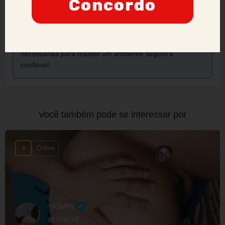
Concordo
ter sua credibilidade comprometida, podendo ser
proibidos de manter ou criar novos anúncios no site.
Nossa prioridade é a segurança e a confiança dos
nossos usuários, e adotaremos todas as medidas
necessárias para manter um ambiente seguro e
confiável.
Você também pode se interessar por
Online
YASMIN
🟢 ONLINE