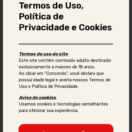
Atende Presencial
Sexo Virtual
Termos de Uso,
Política de
Vídeo chamada
Privacidade e Cookies
Denunciar anúncio
Termos de uso do site
Aviso Importante:
Este site contém conteúdo adulto destinado
exclusivamente a maiores de 18 anos.
Se você identificar golpes, conteúdos ilegais ou abusivos,
Ao clicar em "Concordo", você declara que
ou quiser reportar violações de direitos autorais, uso
possui idade legal e aceita nossos Termos de
indevido de imagens ou dados pessoais (como telefone,
Uso e Política de Privacidade.
e-mail, nomes, endereços, etc.), envie um e-mail para:
Aviso de cookies
contato@acompanhantesvirtual.com.br
.
Usamos cookies e tecnologias semelhantes
para otimizar sua experiência.
Por favor, inclua prints e informações adicionais para que
possamos analisar a situação de forma mais eficaz.
Anunciantes que acumularem várias denúncias podem