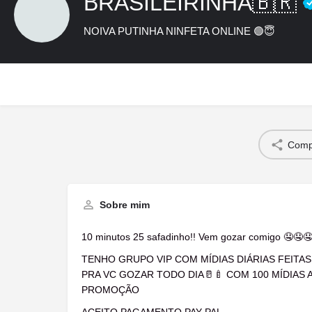
BRASILEIRINHA🇧🇷
NOIVA PUTINHA NINFETA ONLINE 🟢😇
Compa
Sobre mim
10 minutos 25 safadinho!! Vem gozar comigo 🤤🤤
TENHO GRUPO VIP COM MÍDIAS DIÁRIAS FEITA
PRA VC GOZAR TODO DIA🥛🍼 COM 100 MÍDIAS A
PROMOÇÃO