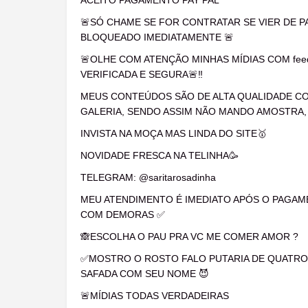
ACEITO PAGAMENTO PAY PAL
🚨SÓ CHAME SE FOR CONTRATAR SE VIER DE 
BLOQUEADO IMEDIATAMENTE 🚨
🚨OLHE COM ATENÇÃO MINHAS MÍDIAS COM feed
VERIFICADA E SEGURA🚨‼️
MEUS CONTEÚDOS SÃO DE ALTA QUALIDADE C
GALERIA, SENDO ASSIM NÃO MANDO AMOSTRA
INVISTA NA MOÇA MAS LINDA DO SITE🥇
NOVIDADE FRESCA NA TELINHA🥳
TELEGRAM: @saritarosadinha
MEU ATENDIMENTO É IMEDIATO APÓS O PAGAME
COM DEMORAS ✅
🙈ESCOLHA O PAU PRA VC ME COMER AMOR ?
✅MOSTRO O ROSTO FALO PUTARIA DE QUATRO
SAFADA COM SEU NOME 😈
🚨MÍDIAS TODAS VERDADEIRAS