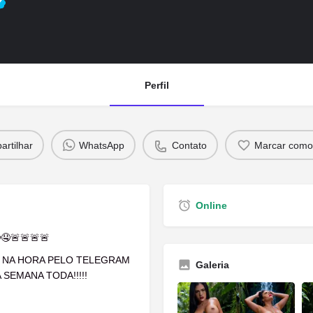
Perfil
rtilhar
WhatsApp
Contato
Marcar como 
Online
🤤🚨🚨🚨🚨
S NA HORA PELO TELEGRAM
Galeria
 SEMANA TODA!!!!!