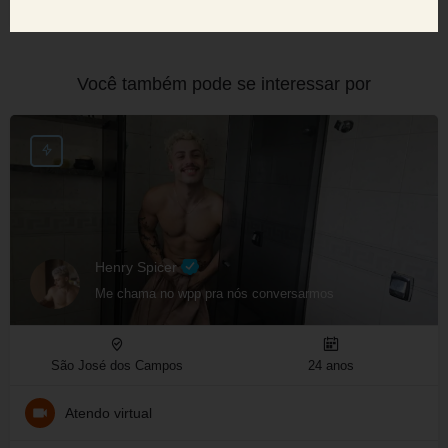
Você também pode se interessar por
Henry Spicer
Me chama no wpp pra nós conversarmos
São José dos Campos
24 anos
Atendo virtual