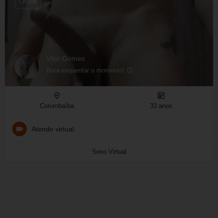
Online
Vitor Gomes
Bora esquentar o momento! 😏
Corumbaíba
33 anos
Atendo virtual
Sexo Virtual