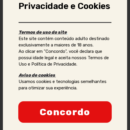
Privacidade e Cookies
Aviso Importante:
Se você identificar golpes, conteúdos ilegais ou abusivos,
Termos de uso do site
ou quiser reportar violações de direitos autorais, uso
Este site contém conteúdo adulto destinado
indevido de imagens ou dados pessoais (como telefone,
exclusivamente a maiores de 18 anos.
e-mail, nomes, endereços, etc.), envie um e-mail para:
Ao clicar em "Concordo", você declara que
contato@acompanhantesvirtual.com.br
.
possui idade legal e aceita nossos Termos de
Uso e Política de Privacidade.
Por favor, inclua prints e informações adicionais para que
possamos analisar a situação de forma mais eficaz.
Aviso de cookies
Usamos cookies e tecnologias semelhantes
Anunciantes que acumularem várias denúncias podem
para otimizar sua experiência.
ter sua credibilidade comprometida, podendo ser
proibidos de manter ou criar novos anúncios no site.
Nossa prioridade é a segurança e a confiança dos
Concordo
nossos usuários, e adotaremos todas as medidas
necessárias para manter um ambiente seguro e
confiável.