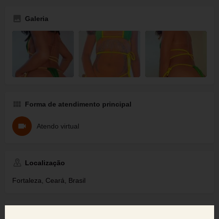
Galeria
Forma de atendimento principal
Atendo virtual
Localização
Fortaleza, Ceará, Brasil
Tags