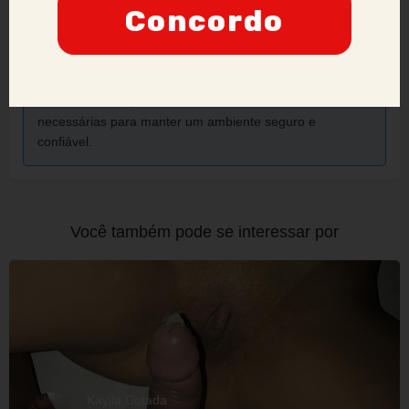
Concordo
Anunciantes que acumularem várias denúncias podem
ter sua credibilidade comprometida, podendo ser
proibidos de manter ou criar novos anúncios no site.
Nossa prioridade é a segurança e a confiança dos
nossos usuários, e adotaremos todas as medidas
necessárias para manter um ambiente seguro e
confiável.
Você também pode se interessar por
Kaylla Dotada