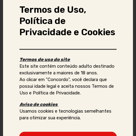
Termos de Uso,
Atende Presencial
Camgirl
Política de
Sexo Virtual
Vídeo chamada
Privacidade e Cookies
Denunciar anúncio
Termos de uso do site
Este site contém conteúdo adulto destinado
Aviso Importante:
exclusivamente a maiores de 18 anos.
Ao clicar em "Concordo", você declara que
Se você identificar golpes, conteúdos ilegais ou abusivos,
possui idade legal e aceita nossos Termos de
ou quiser reportar violações de direitos autorais, uso
Uso e Política de Privacidade.
indevido de imagens ou dados pessoais (como telefone,
e-mail, nomes, endereços, etc.), envie um e-mail para:
Aviso de cookies
contato@acompanhantesvirtual.com.br
.
Usamos cookies e tecnologias semelhantes
para otimizar sua experiência.
Por favor, inclua prints e informações adicionais para que
possamos analisar a situação de forma mais eficaz.