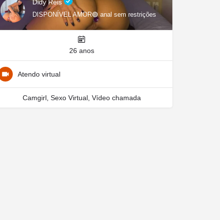
Didy Reis
DISPONÍVEL AMOR🟢 anal sem restrições
26 anos
Atendo virtual
Camgirl, Sexo Virtual, Vídeo chamada