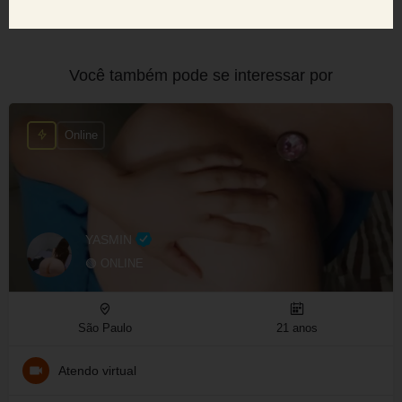
Você também pode se interessar por
Online
YASMIN
🟢 ONLINE
São Paulo
21 anos
Atendo virtual