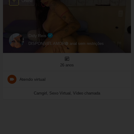
Online
Didy Reis
DISPONÍVEL AMOR🟢 anal sem restrições
26 anos
Atendo virtual
Camgirl, Sexo Virtual, Vídeo chamada