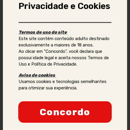
Privacidade e Cookies
Aviso Importante:
Se você identificar golpes, conteúdos ilegais ou abusivos,
Termos de uso do site
ou quiser reportar violações de direitos autorais, uso
Este site contém conteúdo adulto destinado
indevido de imagens ou dados pessoais (como telefone,
exclusivamente a maiores de 18 anos.
e-mail, nomes, endereços, etc.), envie um e-mail para:
Ao clicar em "Concordo", você declara que
contato@acompanhantesvirtual.com.br
.
possui idade legal e aceita nossos Termos de
Uso e Política de Privacidade.
Por favor, inclua prints e informações adicionais para que
possamos analisar a situação de forma mais eficaz.
Aviso de cookies
Usamos cookies e tecnologias semelhantes
Anunciantes que acumularem várias denúncias podem
para otimizar sua experiência.
ter sua credibilidade comprometida, podendo ser
proibidos de manter ou criar novos anúncios no site.
Nossa prioridade é a segurança e a confiança dos
Concordo
nossos usuários, e adotaremos todas as medidas
necessárias para manter um ambiente seguro e
confiável.