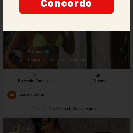
Concordo
Online
Ravena
Experiência Virtual Personalizada
Balneário Camboriú
20 anos
Atendo virtual
Camgirl, Sexo Virtual, Vídeo chamada
Online