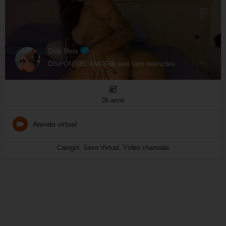
Didy Reis
DISPONÍVEL AMOR🟢 anal sem restrições
26 anos
Atendo virtual
Camgirl, Sexo Virtual, Vídeo chamada