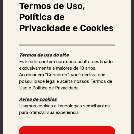
Termos de Uso,
Política de
Você também pode se interessar por
Privacidade e Cookies
Online
Termos de uso do site
Este site contém conteúdo adulto destinado
exclusivamente a maiores de 18 anos.
Ao clicar em "Concordo", você declara que
YASMIN
possui idade legal e aceita nossos Termos de
🟢 ONLINE
Uso e Política de Privacidade.
Aviso de cookies
São Paulo
21 anos
Usamos cookies e tecnologias semelhantes
para otimizar sua experiência.
Atendo virtual
Camgirl, Sexo Virtual, Vídeo chamada