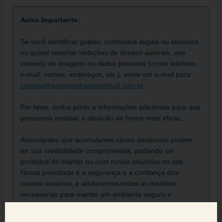
Aviso Importante:
Se você identificar golpes, conteúdos ilegais ou abusivos,
ou quiser reportar violações de direitos autorais, uso
indevido de imagens ou dados pessoais (como telefone,
e-mail, nomes, endereços, etc.), envie um e-mail para:
contato@acompanhantesvirtual.com.br
.
Por favor, inclua prints e informações adicionais para que
possamos analisar a situação de forma mais eficaz.
Anunciantes que acumularem várias denúncias podem
ter sua credibilidade comprometida, podendo ser
proibidos de manter ou criar novos anúncios no site.
Nossa prioridade é a segurança e a confiança dos
nossos usuários, e adotaremos todas as medidas
necessárias para manter um ambiente seguro e
confiável.