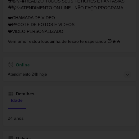
🎥😈💦🔥REALIZO TODOS SEUS FETICHES E FANTASIAS
🎥😈💦ATENDIMENTO ON LINE...NÃO FAÇO PROGRAMA
❤️CHAMADA DE VIDEO
❤️PACOTE DE FOTOS E VIDEOS
❤️VIDEO PERSONALIZADO.
Vem amor estou louquinha de tesão te esperando 😈🔥🔥
Online
Atendimento 24h hoje
Detalhes
Idade
24 anos
Galeria