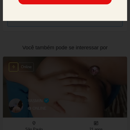
nossos usuários, e adotaremos todas as medidas
necessárias para manter um ambiente seguro e
confiável.
Você também pode se interessar por
Online
YASMIN
🟢 ONLINE
São Paulo
21 anos