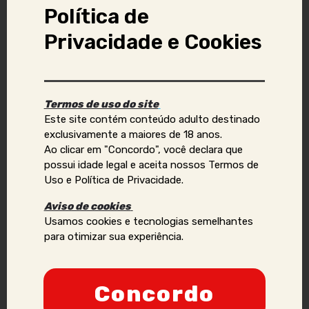
Política de
Privacidade e Cookies
Denunciar anúncio
Aviso Importante:
Termos de uso do site
Este site contém conteúdo adulto destinado
Se você identificar golpes, conteúdos ilegais ou abusivos,
exclusivamente a maiores de 18 anos.
ou quiser reportar violações de direitos autorais, uso
Ao clicar em "Concordo", você declara que
indevido de imagens ou dados pessoais (como telefone,
possui idade legal e aceita nossos Termos de
e-mail, nomes, endereços, etc.), envie um e-mail para:
Uso e Política de Privacidade.
contato@acompanhantesvirtual.com.br
.
Aviso de cookies
Por favor, inclua prints e informações adicionais para que
Usamos cookies e tecnologias semelhantes
possamos analisar a situação de forma mais eficaz.
para otimizar sua experiência.
Anunciantes que acumularem várias denúncias podem
ter sua credibilidade comprometida, podendo ser
Concordo
proibidos de manter ou criar novos anúncios no site.
Nossa prioridade é a segurança e a confiança dos