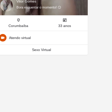
Vitor Gomes
Bora esquentar o momento! 😏
Corumbaíba
33 anos
Atendo virtual
Sexo Virtual