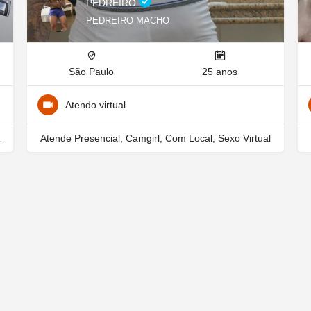
PEDREIRO
PEDREIRO MACHO
São Paulo
25 anos
Atendo virtual
al, Vídeo chamada
Atende Presencial, Camgirl, Com Local, Sexo Virtual