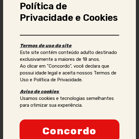
Política de
Privacidade e Cookies
Denunciar anúncio
Aviso Importante:
Termos de uso do site
Este site contém conteúdo adulto destinado
Se você identificar golpes, conteúdos ilegais ou abusivos,
exclusivamente a maiores de 18 anos.
ou quiser reportar violações de direitos autorais, uso
Ao clicar em "Concordo", você declara que
indevido de imagens ou dados pessoais (como telefone,
possui idade legal e aceita nossos Termos de
e-mail, nomes, endereços, etc.), envie um e-mail para:
Uso e Política de Privacidade.
contato@acompanhantesvirtual.com.br
.
Aviso de cookies
Por favor, inclua prints e informações adicionais para que
Usamos cookies e tecnologias semelhantes
possamos analisar a situação de forma mais eficaz.
para otimizar sua experiência.
Anunciantes que acumularem várias denúncias podem
ter sua credibilidade comprometida, podendo ser
Concordo
proibidos de manter ou criar novos anúncios no site.
Nossa prioridade é a segurança e a confiança dos