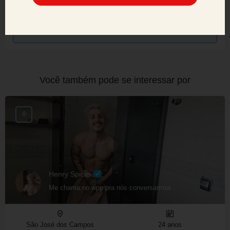
nossos usuários, e adotaremos todas as medidas
necessárias para manter um ambiente seguro e
confiável.
Você também pode se interessar por
Henry Spicer
Me chama no wpp pra nós conversarmos
São José dos Campos
24 anos