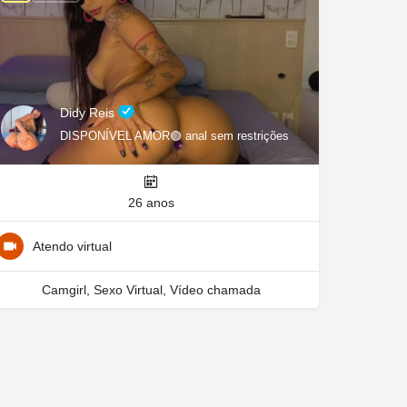
Didy Reis
DISPONÍVEL AMOR🟢 anal sem restrições
26 anos
Atendo virtual
Camgirl, Sexo Virtual, Vídeo chamada