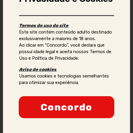
Aviso Importante:
Se você identificar golpes, conteúdos ilegais ou abusivos,
ou quiser reportar violações de direitos autorais, uso
Termos de uso do site
indevido de imagens ou dados pessoais (como telefone,
Este site contém conteúdo adulto destinado
e-mail, nomes, endereços, etc.), envie um e-mail para:
exclusivamente a maiores de 18 anos.
contato@acompanhantesvirtual.com.br
.
Ao clicar em "Concordo", você declara que
possui idade legal e aceita nossos Termos de
Por favor, inclua prints e informações adicionais para que
Uso e Política de Privacidade.
possamos analisar a situação de forma mais eficaz.
Aviso de cookies
Anunciantes que acumularem várias denúncias podem
Usamos cookies e tecnologias semelhantes
ter sua credibilidade comprometida, podendo ser
para otimizar sua experiência.
proibidos de manter ou criar novos anúncios no site.
Nossa prioridade é a segurança e a confiança dos
nossos usuários, e adotaremos todas as medidas
Concordo
necessárias para manter um ambiente seguro e
confiável.