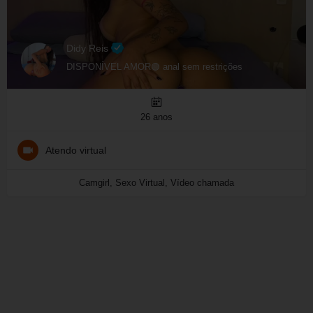
Didy Reis
DISPONÍVEL AMOR🟢 anal sem restrições
26 anos
Atendo virtual
Camgirl, Sexo Virtual, Vídeo chamada