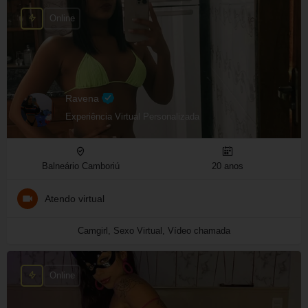
Online
Ravena
Experiência Virtual Personalizada
Balneário Camboriú
20 anos
Atendo virtual
Camgirl, Sexo Virtual, Vídeo chamada
Online