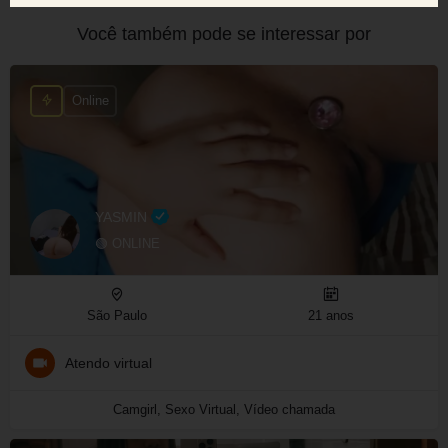
Você também pode se interessar por
Online
YASMIN
🟢 ONLINE
São Paulo
21 anos
Atendo virtual
Camgirl, Sexo Virtual, Vídeo chamada