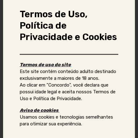
Termos de Uso,
Tags
Política de
Privacidade e Cookies
Atende Presencial
Denunciar anúncio
Termos de uso do site
Este site contém conteúdo adulto destinado
exclusivamente a maiores de 18 anos.
Aviso Importante:
Ao clicar em "Concordo", você declara que
possui idade legal e aceita nossos Termos de
Se você identificar golpes, conteúdos ilegais ou abusivos,
Uso e Política de Privacidade.
ou quiser reportar violações de direitos autorais, uso
indevido de imagens ou dados pessoais (como telefone,
Aviso de cookies
e-mail, nomes, endereços, etc.), envie um e-mail para:
Usamos cookies e tecnologias semelhantes
contato@acompanhantesvirtual.com.br
.
para otimizar sua experiência.
Por favor, inclua prints e informações adicionais para que