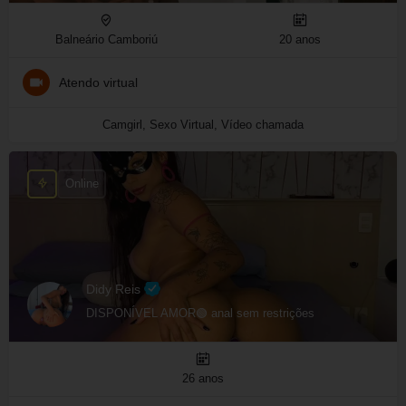
Balneário Camboriú
20 anos
Atendo virtual
Camgirl, Sexo Virtual, Vídeo chamada
Online
Didy Reis
DISPONÍVEL AMOR🟢 anal sem restrições
26 anos