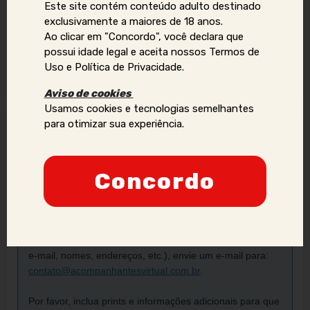
Este site contém conteúdo adulto destinado
Tags
exclusivamente a maiores de 18 anos.
Ao clicar em "Concordo", você declara que
Camgirl
Sexo Virtual
possui idade legal e aceita nossos Termos de
Uso e Política de Privacidade.
Vídeo chamada
Aviso de cookies
Usamos cookies e tecnologias semelhantes
para otimizar sua experiência.
Denunciar anúncio
Concordo
Aviso Importante:
Se você identificar golpes, conteúdos ilegais ou abusivos,
ou quiser reportar violações de direitos autorais, uso
indevido de imagens ou dados pessoais (como telefone,
e-mail, nomes, endereços, etc.), envie um e-mail para:
contato@acompanhantesvirtual.com.br
.
Por favor, inclua prints e informações adicionais para que